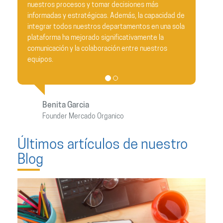
nes más
compañía. Vuestra dedicación y profesionalism
 la capacidad de
sido evidentes desde el primer día, lo cual ha
tos en una sola
resultado en una transición fluida y sin
amente la
contratiempos. La eficiencia y prontitud con la 
e nuestros
han gestionado este proceso han superado to
nuestras expectativas.
Karen Salcedo
Adm. Redisa
Últimos artículos de nuestro
Blog