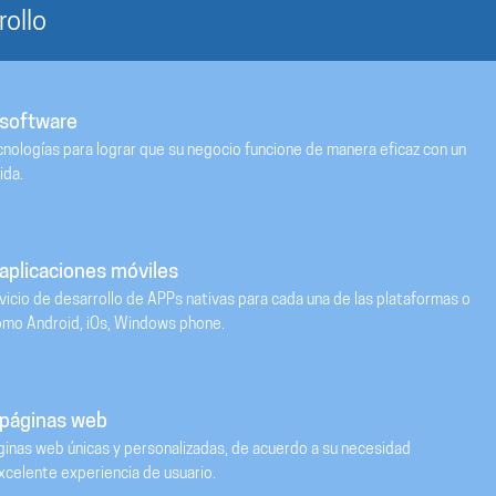
rollo
 software
nologías para lograr que su negocio funcione de manera eficaz con un
ida.
 aplicaciones móviles
icio de desarrollo de APPs nativas para cada una de las plataformas o
omo Android, iOs, Windows phone.
 páginas web
inas web únicas y personalizadas, de acuerdo a su necesidad
celente experiencia de usuario.