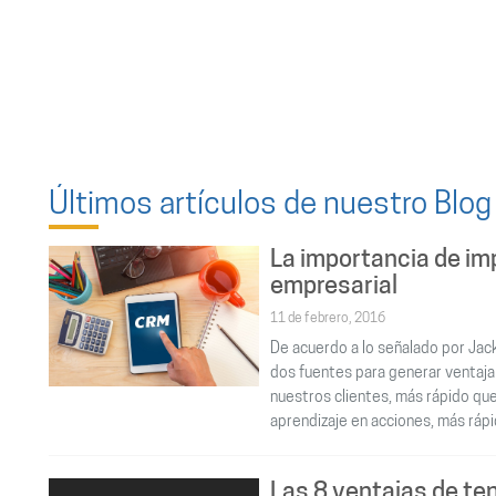
Últimos artículos de nuestro Blog
La importancia de i
empresarial
 equipo de Soldeva.com,
11 de febrero, 2016
De acuerdo a lo señalado por Jac
 de todo el equipo de REDISA,
dos fuentes para generar ventaja
expresar nuestro más sincero
nuestros clientes, más rápido que
iento por la impecable implementación
aprendizaje en acciones, más ráp
 nuestra compañía. Vuestra dedicación
nalismo han sido evidentes desde el
 lo cual ha resultado en una transición
Las 8 ventajas de ten