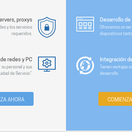
ervers, proxys
Desarrollo de
es y los servicios
Ofrecemos un serv
requeridos.
dispositivos tant
de redes y PC
Integración d
 su personal y sus
Tienen ventajas co
idad de Servicio”.
desarrollo.
NZA AHORA
COMIENZA