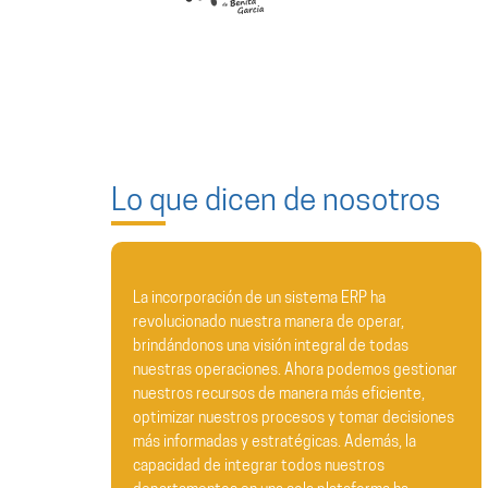
Lo que dicen de nosotros
La incorporación de un sistema ERP ha
Estimados
revolucionado nuestra manera de operar,
brindándonos una visión integral de todas
En nombre
nuestras operaciones. Ahora podemos gestionar
queremos 
nuestros recursos de manera más eficiente,
agradecim
optimizar nuestros procesos y tomar decisiones
del ERP en
más informadas y estratégicas. Además, la
y profesio
capacidad de integrar todos nuestros
primer día,