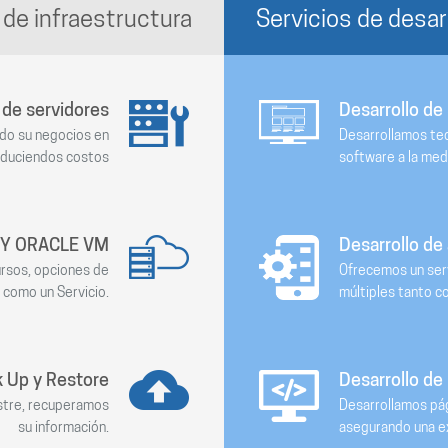
 de infraestructura
Servicios de desar
 de servidores
Desarrollo de
ndo su negocios en
Desarrollamos tec
reduciendos costos
software a la med
 Y ORACLE VM
Desarrollo de
ursos, opciones de
Ofrecemos un serv
 como un Servicio.
múltiples tanto c
 Up y Restore
Desarrollo de
stre, recuperamos
Desarrollamos pág
su información.
asegurando una ex