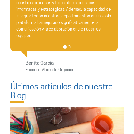
nes más
compañía. Vuestra dedicación y profesionalism
 la capacidad de
sido evidentes desde el primer día, lo cual ha
tos en una sola
resultado en una transición fluida y sin
amente la
contratiempos. La eficiencia y prontitud con la 
e nuestros
han gestionado este proceso han superado to
nuestras expectativas.
Karen Salcedo
Adm. Redisa
Últimos artículos de nuestro
Blog