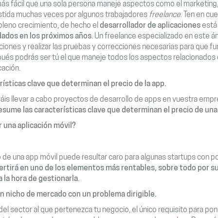
ás fácil que una sola persona maneje aspectos como el marketing, e
sistida muchas veces por algunos trabajadores
freelance
. Ten en cu
leno crecimiento, de hecho el
desarrollador de aplicaciones
está
ados en los próximos años
. Un freelance especializado en este 
aciones y realizar las pruebas y correcciones necesarias para que f
s podrás ser tú el que maneje todos los aspectos relacionados co
cación.
ísticas clave que determinan el precio de la app.
ráis llevar a cabo proyectos de desarrollo de apps en vuestra em
esume las características clave que determinan el precio de una 
 una aplicación móvil?
lo de una app móvil puede resultar caro para algunas startups con 
ertirá en uno de los elementos más rentables, sobre todo por su
a la hora de gestionarla
.
n nicho de mercado con un problema dirigible.
l sector al que pertenezca tu negocio, el único requisito para po