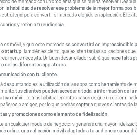
 nicho de mercado con un problema que se pueda resolver. Despué
on la habilidad de resolver ese problema de la mejor forma posib
na estrategia para convertir el mercado elegido en aplicación. El éxi
uarios y retén a tu audiencia.
do es móvil, y que este mercado
se convertirá en imprescindible p
 o startup
. También es cierto, que existen tantas aplicaciones que e
 realmente necesita. Un buen desarrollador sabrá qué
hace falta p
ro de las diferentes app stores.
omunicación con tu cliente.
á despuntando es la utilización de las apps como herramienta de m
momento
tus clientes pueden acceder a toda la información de la 
itivo móvil
. Lo más habitual en estos casos es que un determinad
mpañeros o amigos, por lo que podrás captar a nuevos clientes de la
ertas y promociones como elemento de fidelización.
 en cualquier modelo de negocio, y generará una mayor fidelización
nda online,
una aplicación móvil adaptada a tu audiencia supond