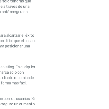
s
solo tendrás que
le a través de una
to está asegurado.
ara alcanzar el éxito
s difícil que el usuario
ara posicionar una
arketing. En cualquier
marca solo con
o cliente recomiende
 forma más fácil.
 con los usuarios. Si
rá seguro un aumento