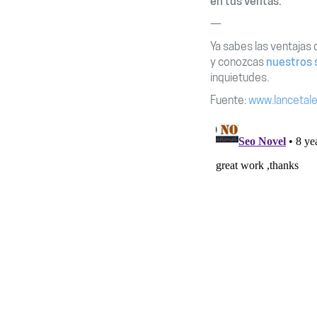
en tus ventas.
—
Ya sabes las ventajas 
y conozcas
nuestros s
inquietudes.
Fuente:
www.lancetal