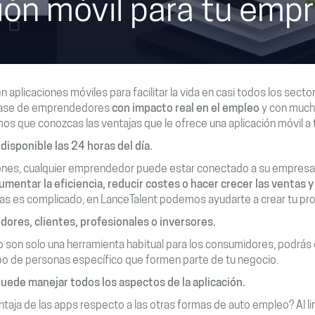
ión móvil para tu emp
 aplicaciones móviles para facilitar la vida en casi todos los sect
clase de emprendedores
con impacto real en el empleo
y con much
os que conozcas las ventajas que le ofrece una aplicación móvil a
disponible las 24 horas del día.
ones, cualquier emprendedor puede estar conectado a su empresa l
umentar la eficiencia, reducir costes o hacer crecer las ventas 
as es complicado, en LanceTalent podemos ayudarte a crear tu pr
dores, clientes, profesionales o inversores.
 son solo una herramienta habitual para los consumidores, podrás 
o de personas específico que formen parte de tu negocio.
uede manejar todos los aspectos de la aplicación.
entaja de las apps respecto a las otras formas de auto empleo? Al li