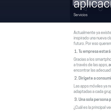
aplicac
Servicios
Actualmente ya existen
inspirado una nueva 
futuro. Por eso querem
1.
Tu empresa estará 
Gracias a los smartph
a través de las apps
,
a
encontrar las adecuad
2.
Dirígete a consumi
Las apps móviles ya no
adaptadas a cada grup
3.
Una sola persona p
¿Cuál es la principal v