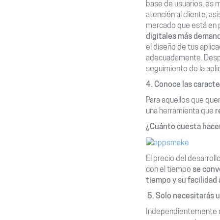
base de usuarios, es m
atención al cliente, a
mercado que está en p
digitales más demand
el diseño de tus aplic
adecuadamente. Despué
seguimiento de la apli
4.
Conoce las caracter
Para aquellos que que
una herramienta que
r
¿Cuánto cuesta hacer
El precio del desarrol
con el tiempo
se conv
tiempo y su facilidad 
5.
Solo necesitarás u
Independientemente de